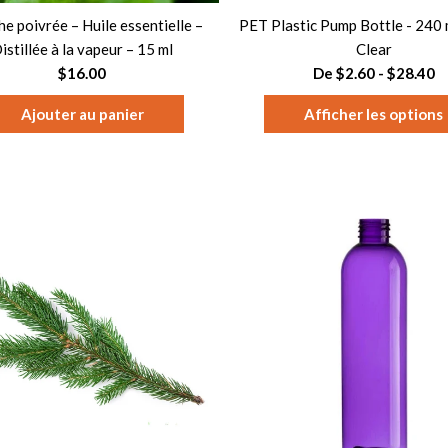
e poivrée – Huile essentielle –
PET Plastic Pump Bottle - 240 m
istillée à la vapeur – 15 ml
Clear
$16.00
De $2.60 - $28.40
Afficher les options