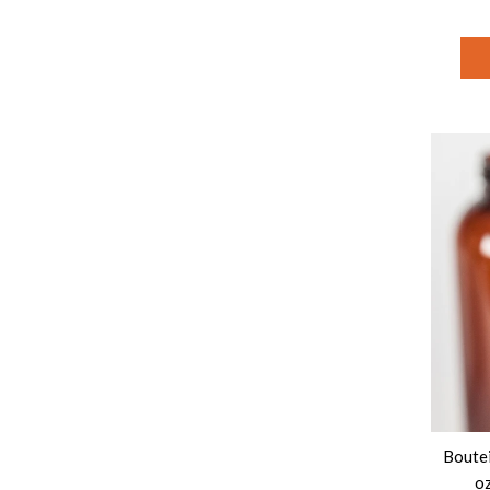
Boutei
oz