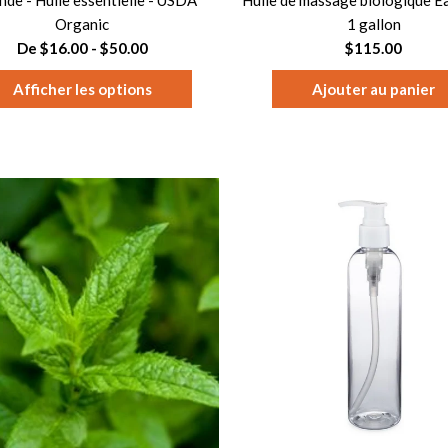
nde - Huile essentielle - USDA
Huile de massage biologique Ea
Organic
1 gallon
De $16.00 - $50.00
$115.00
Afficher les options