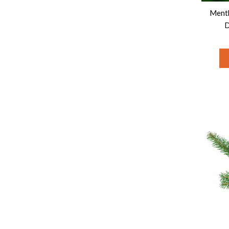
Menth
D